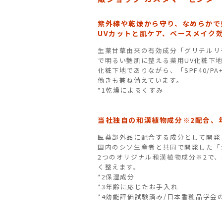
紫外線や乾燥から守り、なめらかで
UVカットと肌ケア、ベースメイク
生薬甘草由来の有効成分「グリチルリ
で明るい艶肌に整える薬用UV化粧下
化粧下地でありながら、「SPF40/
働きも兼ね備えています。
*1乾燥によるくすみ
当社独自の和漢植物成分※2配合、
医薬部外品に配合する成分として開発
国内のシソ生産者と共同で開発した「
2つのオリジナル和漢植物成分※2で
く整えます。
*2保湿成分
*3年齢に応じたお手入れ
*4効能評価試験済み/日本香粧品学