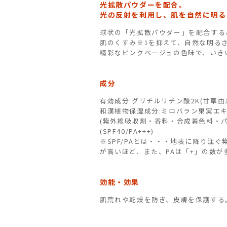
光拡散パウダーを配合。
光の反射を利用し、肌を自然に明る
球状の「光拡散パウダー」を配合する
肌のくすみ※1を抑えて、自然な明る
精彩なピンクベージュの色味で、いき
成分
有効成分:グリチルリチン酸2K(甘草由
和漢植物保湿成分:ミロバラン果実エ
(紫外線吸収剤・香料・合成着色料・
(SPF40/PA+++)
※SPF/PAとは・・・地表に降り注ぐ
が高いほど、また、PAは「+」の数
効能・効果
肌荒れや乾燥を防ぎ、皮膚を保護する