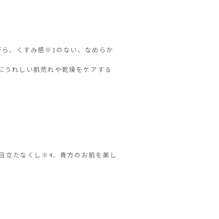
がら、くすみ感※1のない、なめらか
肌にうれしい肌荒れや乾燥をケアする
目立たなくし※4、貴方のお肌を美し