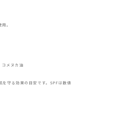
使用。
、コメヌカ油
ら肌を守る効果の目安です。SPFは数値