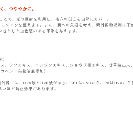
く、つややかに。
ことで、光の反射を利用し、毛穴の凹凸を自然にカバー。
さにメイクを整えます。また、肌への負担を考え、紫外線吸収剤は不
いきとした血色感のある印象を与えます。
来)
キス、シソエキス、ニンジンエキス、ショウブ根エキス、甘草抽出末
パラベン・鉱物油無添加)
紫外線には、UVA波とUVB波があり、SPFはUVBから、PAはUVAか
が多いほど防止効果があります。
。