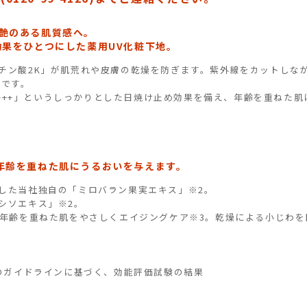
艶のある肌質感へ。
効果をひとつにした薬用UV化粧下地。
チン酸2K」が肌荒れや皮膚の乾燥を防ぎます。紫外線をカットしな
地です。
PA+++」というしっかりとした日焼け止め効果を備え、年齢を重ねた
年齢を重ねた肌にうるおいを与えます。
した当社独自の「ミロバラン果実エキス」※2。
シソエキス」※2。
、年齢を重ねた肌をやさしくエイジングケア※3。乾燥による小じわを
会のガイドラインに基づく、効能評価試験の結果