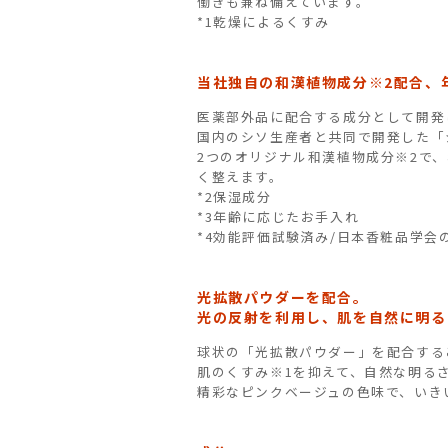
働きも兼ね備えています。
*1乾燥によるくすみ
当社独自の和漢植物成分※2配合、
医薬部外品に配合する成分として開発
国内のシソ生産者と共同で開発した「
2つのオリジナル和漢植物成分※2で
く整えます。
*2保湿成分
*3年齢に応じたお手入れ
*4効能評価試験済み/日本香粧品学
光拡散パウダーを配合。
光の反射を利用し、肌を自然に明る
球状の「光拡散パウダー」を配合する
肌のくすみ※1を抑えて、自然な明る
精彩なピンクベージュの色味で、いき