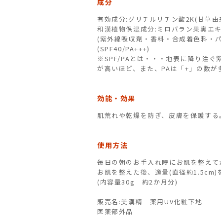
成分
有効成分:グリチルリチン酸2K(甘草由
和漢植物保湿成分:ミロバラン果実エ
(紫外線吸収剤・香料・合成着色料・
(SPF40/PA+++)
※SPF/PAとは・・・地表に降り注ぐ
が高いほど、また、PAは「+」の数
効能・効果
肌荒れや乾燥を防ぎ、皮膚を保護する
使用方法
毎日の朝のお手入れ時にお肌を整えて
お肌を整えた後、適量(直径約1.5c
(内容量30g 約2か月分)
販売名:美漢精 薬用UV化粧下地
医薬部外品