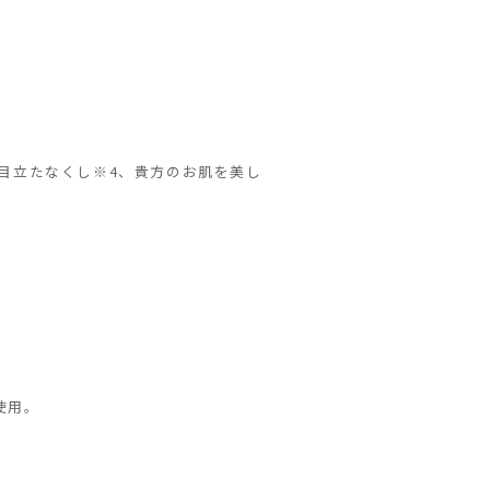
目立たなくし※4、貴方のお肌を美し
使用。