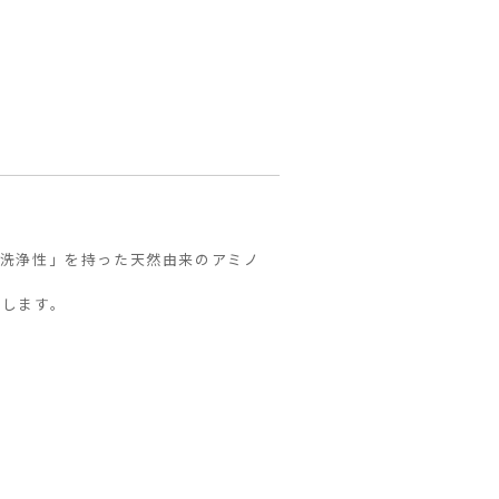
択洗浄性」を持った天然由来のアミノ
出します。