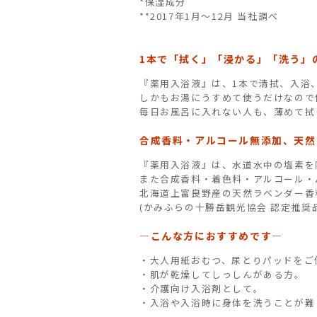
*保湿成分
**2017年1月～12月 当社調べ
1本で「拭く」「浸かる」「洗う」
『薬用入浴液』は、1本で清拭、入浴
しかもお湯にうすめて使うだけなので
毎日お風呂に入れない人も、薄めて拭
合成香料・アルコール無添加、天然
『薬用入浴液』は、水道水中の塩素を
また合成香料・着色料・アルコール・
北海道上富良野産の天然ラベンダー香
(かみふらの十勝岳観光協会 認定推奨品
―こんな方におすすめです―
・大人用紙おむつ、尿とりパッドをご
・肌が乾燥してしっしんがある方。
・介護向け入浴剤として。
・入浴や入浴時に身体を洗うことが難