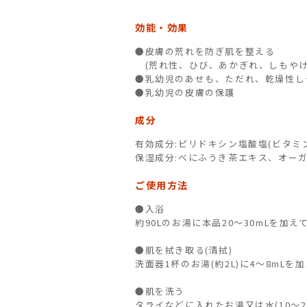
効能・効果
●皮膚の荒れを防ぎ肌を整える
(荒れ性、ひび、あかぎれ、しもやけ
●乳幼児のあせも、ただれ、乾燥性し
●乳幼児の皮膚の保護
成分
有効成分:ピリドキシン塩酸塩(ビタミン
保湿成分:べにふうき茶エキス、オー
ご使用方法
●入浴
約90Lのお湯に本品20～30mLを加えて
●肌を拭き取る(清拭)
洗面器1杯のお湯(約2L)に4～8m
●肌を洗う
タライなどに入れたお湯又は水(10～