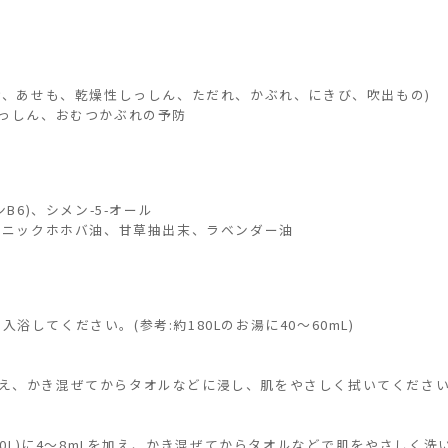
、あせも、乾燥性しっしん、ただれ、かぶれ、にきび、吹出もの)
っしん、おむつかぶれの予防
B6)、シメン-5-オール
ガニックホホバ油、甘草抽出末、ラベンダー油
入浴してください。(参考:約180Lのお湯に40～60mL)
Lを加え、かき混ぜてからタオルなどに浸し、肌をやさしく拭いてくださ
20L)に4～8mLを加え、かき混ぜてからタオルなどで肌をやさしく洗