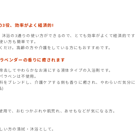
の3役、効率がよく経済的!
、沐浴の3通りの使い方ができるので、とても効率がよくて経済的で
使い方も簡単です。
くだけ。高齢の方や介護をしている方にもおすすめです。
ラベンダーの香りに癒されます
除去してやわらかなお湯にする液体タイプの入浴剤です。
パラベンは不使用。
料をブレンドし、介護ケアする側も香りに癒され、やわらいだ気分
)
使用で、おむつかぶれや肌荒れ、あせもなどが気になる方。
しい方の清拭・沐浴として。