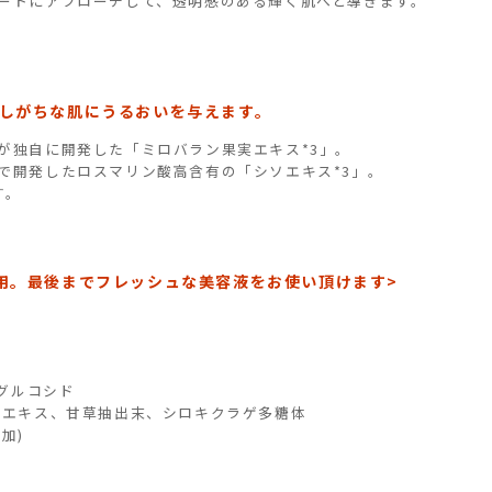
ートにアプローチして、透明感のある輝く肌へと導きます。
しがちな肌にうるおいを与えます。
が独自に開発した「ミロバラン果実エキス*3」。
で開発したロスマリン酸高含有の「シソエキス*3」。
す。
用。最後までフレッシュな美容液をお使い頂けます>
-グルコシド
ソエキス、甘草抽出末、シロキクラゲ多糖体
加)