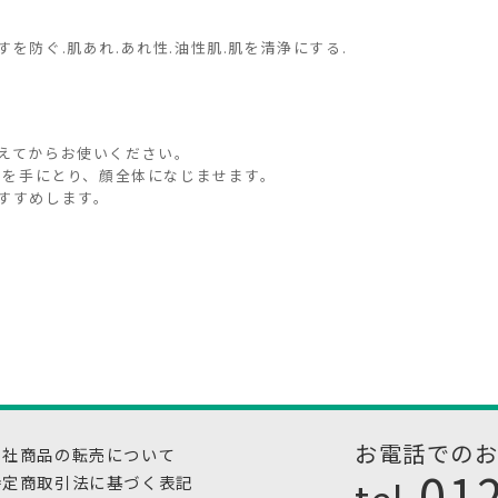
を防ぐ.肌あれ.あれ性.油性肌.肌を清浄にする.
えてからお使いください。
)を手にとり、顔全体になじませます。
すすめします。
お電話での
当社商品の転売について
01
tel.
特定商取引法に基づく表記