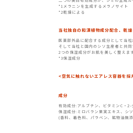
二つの美白有効成分が、シミの生成ル
*1メラニンを生成するメラノサイト
*2乾燥による
当社独自の和漢植物成分配合、乾燥
医薬部外品に配合する成分として当社
そして当社と国内のシソ生産者と共同
2つの保湿成分がお肌を美しく整えま
*3保湿成分
<空気に触れないエアレス容器を採
成分
有効成分:アルブチン、ビタミンC・2
保湿成分:ミロバラン果実エキス、シ
(香料、着色料、パラベン、鉱物油無添