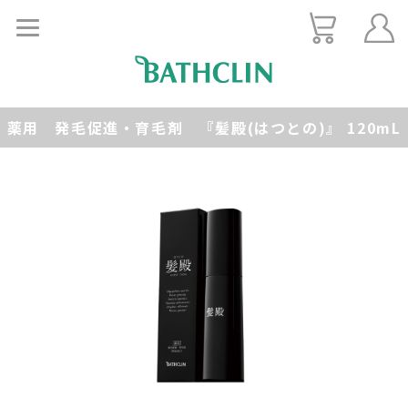
薬用 発毛促進・育毛剤 『髪殿(はつとの)』 120mL