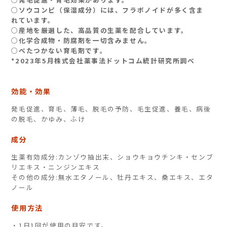
○ソウコンピ（保湿成分）には、フラボノイドが多く含ま
れています。
○産地を厳選した、高品質の生薬を配合しています。
○化学合成物・防腐剤を一切含みません。
○べたつかない育毛剤です。
*2023年5月株式会社薬事法ドットコム統計研究所調べ
効能・効果
発毛促進、育毛、薄毛、脱毛の予防、毛生促進、養毛、病後
の脱毛、かゆみ、ふけ
成分
生薬有効成分:カンゾウ抽出末、ショウキョウチンキ・センブ
リエキス・ニンジンエキス
その他の成分:無水エタノール、牡丹エキス、桑エキス、エタ
ノール
使用方法
・1日1回が使用の目安です。