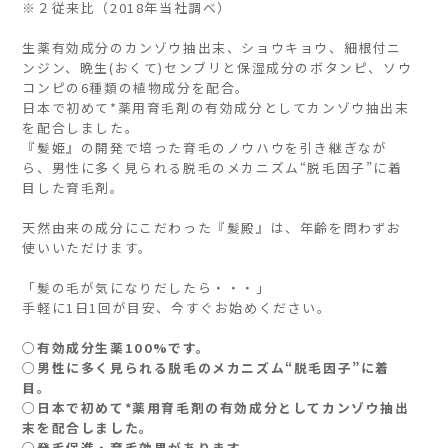
※２従来比（2018年当社調べ）
生薬有効成分のカンゾウ抽出末、ショウキョウ、細根付ニ
ンジン、晩生(おくて)センブリと保湿成分のボタンピ、ソウ
コンピの6種類の植物成分を配合。
日本で初めて*薬用育毛剤の有効成分としてカンゾウ抽出末
を配合しました。
『髪姫』の開発で培った育毛のノウハウを引き継ぎなが
ら、男性に多く見られる脱毛のメカニズム“脱毛因子”に着
目した育毛剤。
天然由来の成分にこだわった『髪殿』は、年齢を問わずお
使いいただけます。
「髪の毛が気になりだしたら・・・」
手軽に1日1回が目安、今すぐお始めください。
○有効成分生薬100%です。
○男性に多く見られる脱毛のメカニズム“脱毛因子”に着
目。
○日本で初めて*薬用育毛剤の有効成分としてカンゾウ抽出
末を配合しました。
○発毛促進・育毛効果があります。